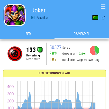
☰
﻿Joker﻿

Fanatiker
ÜBER
DAMESPIEL
50577
Spiele
133
38%
Gewonnen
(19369)
Bewertung
187
Mittelstufe
Durchschn. Gegnerbewertung
BEWERTUNGSVERLAUF