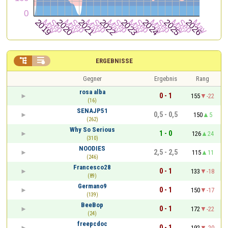


ERGEBNISSE
Gegner
Ergebnis
Rang
rosa alba
0 - 1
155
-22
(16)
SENAJP51
0,5 - 0,5
150
5
(262)
Why So Serious
1 - 0
126
24
(310)
NOODIES
2,5 - 2,5
115
11
(246)
Francesco28
0 - 1
133
-18
(89)
Germano9
0 - 1
150
-17
(139)
BeeBop
0 - 1
172
-22
(24)
freepcdoc
0 - 1
192
-20