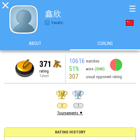

☰
鑫欣
Fanatic
ABOUT
CURLING
10616
matches
371
51%
wins
(5383)
rating
307
Talent
usual opponent rating
2
1
Tournaments ▼
RATING HISTORY