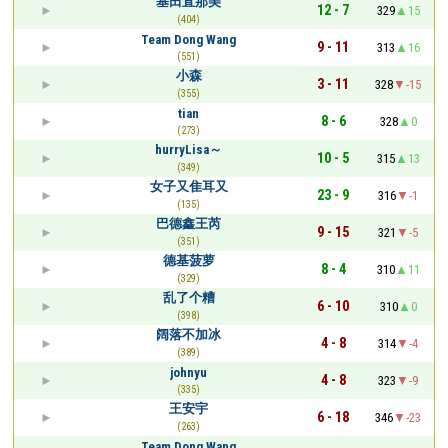
基田直那美
12 - 7
329
15
(404)
Team Dong Wang
9 - 11
313
16
(551)
小森
3 - 11
328
-15
(355)
tian
8 - 6
328
0
(273)
hurryLisa～
10 - 5
315
13
(349)
女子又隹耳又
23 - 9
316
-1
(135)
巴德鑫王芮
9 - 15
321
-5
(351)
德基菠萝
8 - 4
310
11
(329)
乱了个糟
6 - 10
310
0
(398)
阔落不加冰
4 - 8
314
-4
(389)
johnyu
4 - 8
323
-9
(335)
王安宇
6 - 18
346
-23
(263)
Team Dong Wang