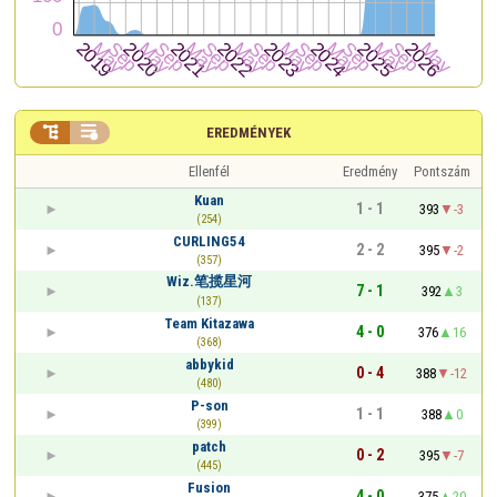


EREDMÉNYEK
Ellenfél
Eredmény
Pontszám
Kuan
1 - 1
393
-3
(254)
CURLING54
2 - 2
395
-2
(357)
Wiz.笔揽星河
7 - 1
392
3
(137)
Team Kitazawa
4 - 0
376
16
(368)
abbykid
0 - 4
388
-12
(480)
P-son
1 - 1
388
0
(399)
patch
0 - 2
395
-7
(445)
Fusion
4 - 0
375
20