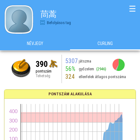
☰
茼蒿
Befolyásos tag
NÉVJEGY
CURLING
5307
játszma
390
56%
győzelem
(2946)
pontszám
324
Tehetség
ellenfelek átlagos pontszáma
PONTSZÁM ALAKULÁSA