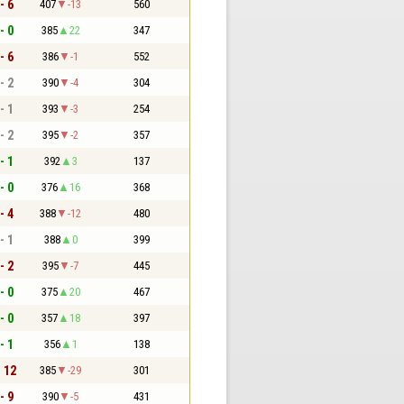
- 6
407
-13
560
- 0
385
22
347
- 6
386
-1
552
- 2
390
-4
304
- 1
393
-3
254
- 2
395
-2
357
- 1
392
3
137
- 0
376
16
368
- 4
388
-12
480
- 1
388
0
399
- 2
395
-7
445
- 0
375
20
467
- 0
357
18
397
- 1
356
1
138
- 12
385
-29
301
- 9
390
-5
431