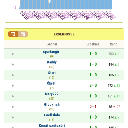


ERGEBNISSE
Gegner
Ergebnis
Rang
spartangirl
1 - 0
203
8
(0)
Daddy
1 - 0
194
9
(40)
Stari
1 - 0
185
9
(12)
Ókidli
2 - 0
172
13
(7)
Mary222
1 - 0
161
11
(59)
Glücklich
0 - 1
183
-22
(38)
Focilabda
1 - 0
174
9
(16)
Kicsit szétszórt
1 - 0
165
9