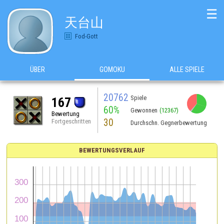
☰
天台山
Fod-Gott
ÜBER
GOMOKU
ALLE SPIELE
20762
Spiele
167
60%
Gewonnen
(12367)
Bewertung
30
Fortgeschritten
Durchschn. Gegnerbewertung
BEWERTUNGSVERLAUF