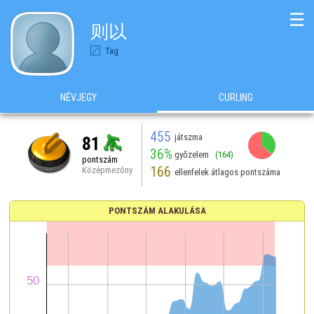
☰
则以
Tag
NÉVJEGY
CURLING
455
játszma
81
36%
győzelem
(164)
pontszám
166
Középmezőny
ellenfelek átlagos pontszáma
PONTSZÁM ALAKULÁSA