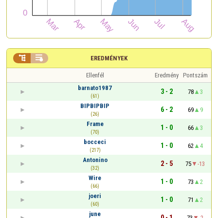


EREDMÉNYEK
Ellenfél
Eredmény
Pontszám
barnato1987
3 - 2
78
3
(61)
BIPBIPBIP
6 - 2
69
9
(26)
Frame
1 - 0
66
3
(70)
bocceci
1 - 0
62
4
(217)
Antonino
2 - 5
75
-13
(32)
Wire
1 - 0
73
2
(66)
joeri
1 - 0
71
2
(60)
june
0 - 1
73
-2