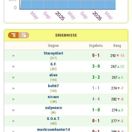


ERGEBNISSE
Gegner
Ergebnis
Rang
StaceyAlert
0 - 1
292
-15
(317)
G.F.
3 - 0
267
25
(235)
alien
3 - 2
267
0
(194)
bolt67
1 - 1
274
-7
(165)
nicauv
4 - 4
282
-8
(189)
zulyenero
1 - 0
274
8
(89)
G.O.A.T.
0 - 1
277
-3
(682)
mushroomhunter14
0 - 1
286
-9