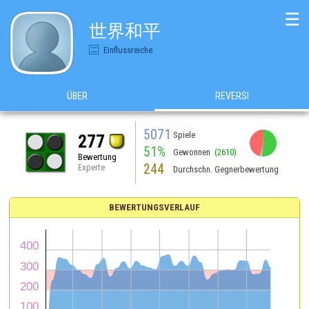
☰
世界和平
Einflussreiche
ÜBER
REVERSI
5071
Spiele
277
51%
Gewonnen
(2610)
Bewertung
244
Experte
Durchschn. Gegnerbewertung
BEWERTUNGSVERLAUF