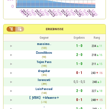


ERGEBNISSE
Gegner
Ergebnis
Rang
massimo..
1 - 0
234
11
(133)
ᎠᴀʀᴋᎷᴏᴏɴ
2 - 0
218
16
(98)
Tejon Pass
1 - 0
211
15
(199)
dragohar
0 - 1
243
-16
(236)
lorenzeti
0,5 - 0,5
240
3
(299)
LuisPascual
2 - 0
227
18
(144)
〖ƝƁƘ〗✧λℓвεʀτσ✧
0 - 1
248
-15
(~16)
-
1 - 0
243
5