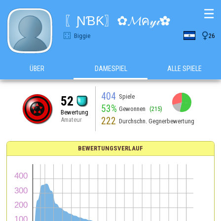
☰
〖ƝƁƘ〗✿𝓜ค𝓎𝒾✿

Biggie
26
ÜBER
DAMESPIEL
ALLE SPIELE
404
Spiele
52
53%
Gewonnen
(215)
Bewertung
222
Amateur
Durchschn. Gegnerbewertung
BEWERTUNGSVERLAUF