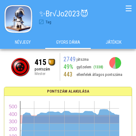
☰
✨Br√Jo2023😈
Tag
NÉVJEGY
GYORS DÁMA
JÁTÉKOK
2749
játszma
415
49%
győzelem
(1338)
pontszám
443
Mester
ellenfelek átlagos pontszáma
PONTSZÁM ALAKULÁSA