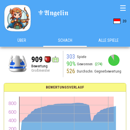
☰
⚜️𝕬𝖓𝖌𝖊𝖑𝖎𝖓
20
ÜBER
SCHACH
ALLE SPIELE
303
Spiele
909
90%
Gewonnen
(274)
Bewertung
526
Großmeister
Durchschn. Gegnerbewertung
BEWERTUNGSVERLAUF