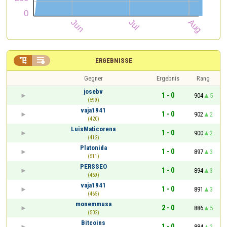


ERGEBNISSE
Gegner
Ergebnis
Rang
josebv
1 - 0
904
5
(599)
vaja1941
1 - 0
902
2
(420)
LuisMaticorena
1 - 0
900
2
(412)
Platonida
1 - 0
897
3
(511)
PERSSEO
1 - 0
894
3
(469)
vaja1941
1 - 0
891
3
(465)
monemmusa
2 - 0
886
5
(502)
Bitcoins
1 - 0
884
2