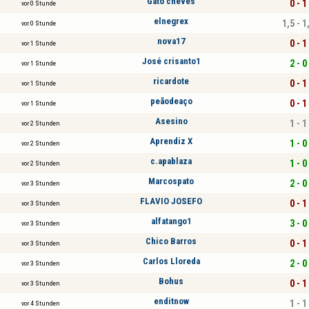
Gato cheves
0 - 1
vor 0 Stunde
elnegrex
1,5 - 1
vor 0 Stunde
nova17
0 - 1
vor 1 Stunde
José crisanto1
2 - 0
vor 1 Stunde
ricardote
0 - 1
vor 1 Stunde
peãodeaço
0 - 1
vor 1 Stunde
Asesino
1 - 1
vor 2 Stunden
Aprendiz X
1 - 0
vor 2 Stunden
c.apablaza
1 - 0
vor 2 Stunden
Marcospato
2 - 0
vor 3 Stunden
FLAVIO JOSEFO
0 - 1
vor 3 Stunden
alfatango1
3 - 0
vor 3 Stunden
Chico Barros
0 - 1
vor 3 Stunden
Carlos Lloreda
2 - 0
vor 3 Stunden
Bohus
0 - 1
vor 3 Stunden
enditnow
1 - 1
vor 4 Stunden