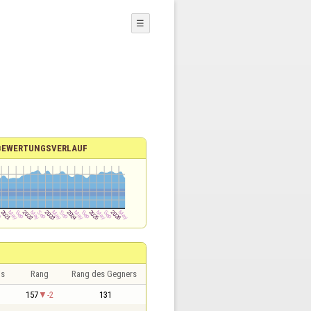
☰
BEWERTUNGSVERLAUF
is
Rang
Rang des Gegners
157
-2
131