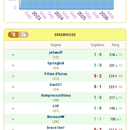


ERGEBNISSE
Gegner
Ergebnis
Rang
yelawolf
1 - 0
218
13
(143)
Springbok
1 - 0
201
19
(260)
Pilote d'Avion
0 - 2
219
-18
(310)
Dan321
0 - 1
235
-16
(234)
KompressorDtona
1 - 0
217
19
(288)
CYP
1 - 0
199
18
(237)
Werenoi👑
1 - 1
193
6
(286)
bruce lee1
0 - 2
211
-18