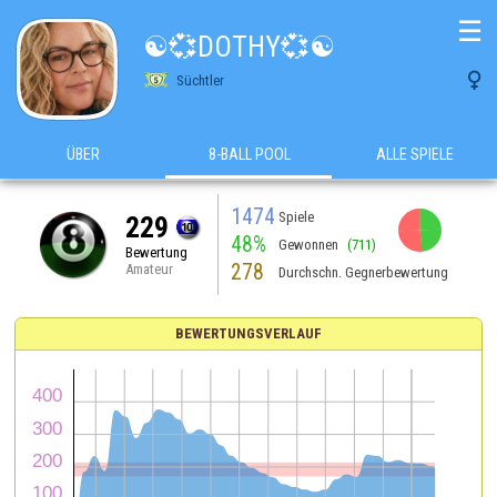
☰
☯️💞DOTHY💞☯️

Süchtler
ÜBER
8-BALL POOL
ALLE SPIELE
1474
Spiele
229
48%
Gewonnen
(711)
Bewertung
278
Amateur
Durchschn. Gegnerbewertung
BEWERTUNGSVERLAUF