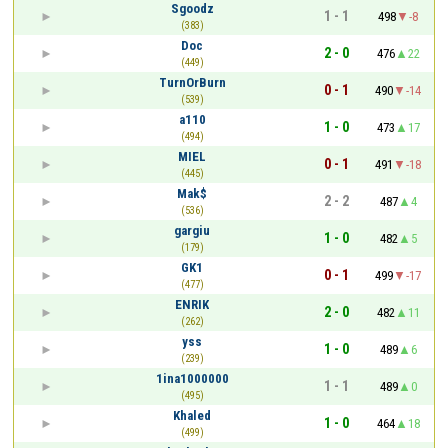
Sgoodz
1 - 1
498
-8
(383)
Doc
2 - 0
476
22
(449)
TurnOrBurn
0 - 1
490
-14
(539)
a110
1 - 0
473
17
(494)
MIEL
0 - 1
491
-18
(445)
Mak$
2 - 2
487
4
(536)
gargiu
1 - 0
482
5
(179)
GK1
0 - 1
499
-17
(477)
ENRIK
2 - 0
482
11
(262)
yss
1 - 0
489
6
(239)
1ina1000000
1 - 1
489
0
(495)
Khaled
1 - 0
464
18
(499)