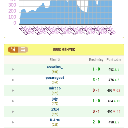


EREDMÉNYEK
Ellenfél
Eredmény
Pontszám
arcadius_
1 - 0
482
8
(301)
youaregood
3 - 1
476
6
(369)
mircco
0 - 1
499
-23
(325)
jojy
1 - 0
484
15
(472)
z3x4
0 - 1
499
-15
(523)
D.Arm
2 - 0
490
9
(225)