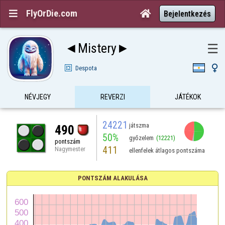
FlyOrDie.com


Bejelentkezés
◄Mistery►
☰

Despota
NÉVJEGY
REVERZI
JÁTÉKOK
24221
játszma
490
50%
győzelem
(12221)
pontszám
411
Nagymester
ellenfelek átlagos pontszáma
PONTSZÁM ALAKULÁSA