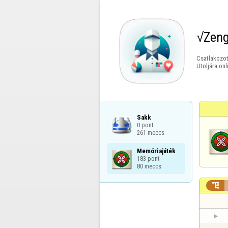
√Zen
Csatlakozot
Utoljára onl
Sakk

0 pont

261 meccs
Memóriajáték

183 pont

80 meccs
