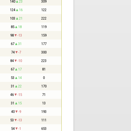
140
23
309
124
16
122
103
21
222
85
18
119
98
-13
159
67
31
177
74
-7
300
84
-10
223
67
17
81
53
14
0
31
22
170
46
-15
71
31
15
13
40
-9
193
53
-13
111
54
-1
653