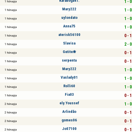
Karaboga41.
1 - 0
1 hónapja
Mary222
1 - 0
1 hónapja
uylondato
1 - 0
1 hónapja
Anna75
1 - 0
1 hónapja
aterisk56100
0 - 1
1 hónapja
Slavisa
2 - 0
1 hónapja
Gαtitα❀
0 - 1
1 hónapja
serpenta
0 - 1
1 hónapja
Mary222
1 - 0
1 hónapja
Vaslady01
1 - 0
1 hónapja
Rolli60
1 - 0
1 hónapja
Fia03
0 - 1
1 hónapja
ely.Youssef
1 - 0
2 hónapja
Arlindão
0 - 1
2 hónapja
gomes06
0 - 1
2 hónapja
Jo07100
0 - 1
2 hónapja