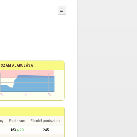
☰
SZÁM ALAKULÁSA
ny
Pontszám
Ellenfél pontszáma
163
20
245