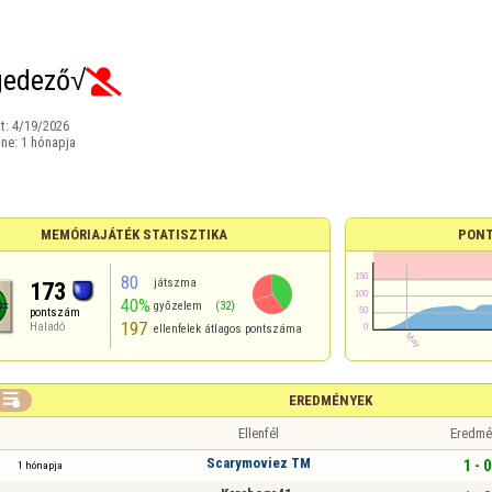
gedező√

t:
4/19/2026
ine:
1 hónapja
MEMÓRIAJÁTÉK STATISZTIKA
PONT
80
játszma
173
40%
győzelem
(32)
pontszám
197
Haladó
ellenfelek átlagos pontszáma

EREDMÉNYEK
Ellenfél
Eredmé
Scarymoviez TM
1 - 0
1 hónapja