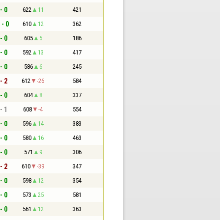
- 0
622
11
421
 - 0
610
12
362
- 0
605
5
186
- 0
592
13
417
- 0
586
6
245
- 2
612
-26
584
- 0
604
8
337
- 1
608
-4
554
- 0
596
14
383
- 0
580
16
463
- 0
571
9
306
- 2
610
-39
347
- 0
598
12
354
- 0
573
25
581
- 0
561
12
363