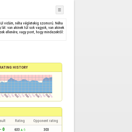
☰
enül vidám, néha végletekig szomorú. Néha
lát: van akinek túl sok vagyok, van akinek
zek ellenére, vagy pont, hogy mindezektől:
RATING HISTORY
sult
Rating
Opponent rating
- 0
633
6
303