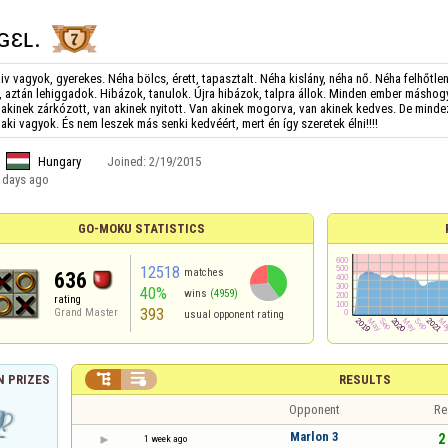
ɢɛʟ.
iv vagyok, gyerekes. Néha bölcs, érett, tapasztalt. Néha kislány, néha nő. Néha felhőtl
 aztán lehiggadok. Hibázok, tanulok. Újra hibázok, talpra állok. Minden ember máshogy 
 akinek zárkózott, van akinek nyitott. Van akinek mogorva, van akinek kedves. De minde
aki vagyok. És nem leszek más senki kedvéért, mert én így szeretek élni!!!!
Hungary
Joined:
2/19/2015
 days ago
GO-MOKU STATISTICS
12518
matches
636
40%
wins
(4959)
rating
393
Grand Master
usual opponent rating


RESULTS
 PRIZES
Opponent
Re
Marlon 3
2 
1 week ago