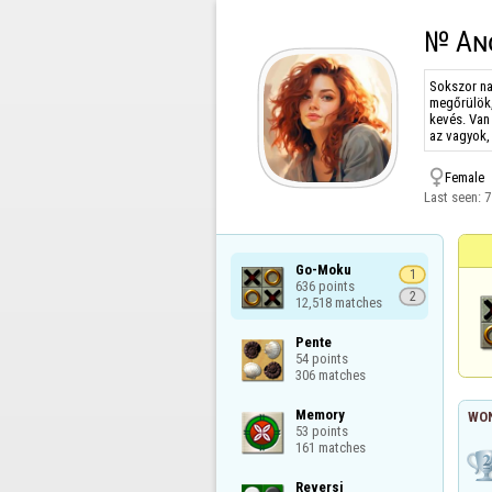
№ Aɴ
Sokszor na
megőrülök,
kevés. Van
az vagyok, 

Female
Last seen:
7
Go-Moku

1
636 points

2
12,518 matches
Pente

54 points

306 matches
Memory

WON
53 points

161 matches
Reversi
