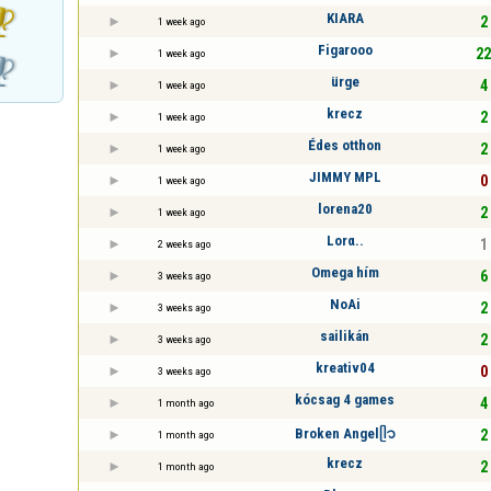
KIARA
2 
1 week ago
Figarooo
22
1 week ago
ürge
4 
1 week ago
krecz
2 
1 week ago
Édes otthon
2 
1 week ago
JIMMY MPL
0 
1 week ago
lorena20
2 
1 week ago
Lorα..
1 
2 weeks ago
Omega hím
6 
3 weeks ago
NoAi
2 
3 weeks ago
sailikán
2 
3 weeks ago
kreativ04
0 
3 weeks ago
kócsag 4 games
4 
1 month ago
Broken Angelᥫ᭡
2 
1 month ago
krecz
2 
1 month ago