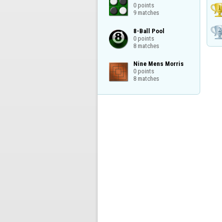
0 points

9 matches
8-Ball Pool

0 points

8 matches
Nine Mens Morris

0 points

8 matches