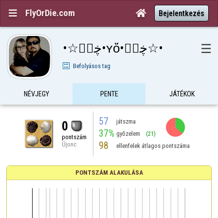
FlyOrDie.com


Bejelentkezés
•☆ڿڰۣ•ʏὄ•ڿڰۣ☆•
☰
Befolyásos tag
NÉVJEGY
PENTE
JÁTÉKOK
57
játszma
0
37%
győzelem
(21)
pontszám
98
Újonc
ellenfelek átlagos pontszáma
PONTSZÁM ALAKULÁSA