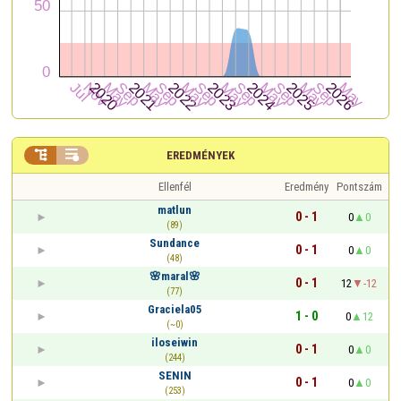


EREDMÉNYEK
Ellenfél
Eredmény
Pontszám
matlun
0 - 1
0
0
(89)
Sundance
0 - 1
0
0
(48)
🌸maral🌸
0 - 1
12
-12
(77)
Graciela05
1 - 0
0
12
(~0)
iloseiwin
0 - 1
0
0
(244)
SENIN
0 - 1
0
0
(253)