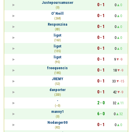
Justepoursamuser
0 - 1
0
0
(0)
O' Neill
0 - 1
0
0
(268)
Responzina
0 - 1
0
0
(83)
ligot
0 - 1
0
0
(163)
ligot
0 - 1
0
0
(135)
ligot
0 - 1
9
-9
(95)
freequencis
0 - 1
18
-9
(185)
JREMY
0 - 1
33
-15
(52)
danporter
0 - 1
42
-9
(203)
-
2 - 0
32
11
(~0)
manny1
6 - 0
0
32
(0)
Nodanger00
0 - 1
0
0
(82)