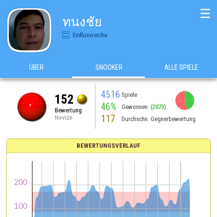
☰
ทนงชัย
Einflussreiche
ÜBER
SNOOKER
ALLE SPIELE
4516
Spiele
152
46%
Gewonnen
(2073)
Bewertung
117
Novize
Durchschn. Gegnerbewertung
BEWERTUNGSVERLAUF