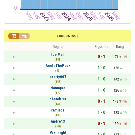


ERGEBNISSE
Gegner
Ergebnis
Rang
Ice Man
0 - 1
171
-19
(101)
AceInThePack
1 - 0
158
13
(86)
azerty007
1 - 0
142
16
(143)
Nanuque
1 - 0
126
16
(122)
péntek 13
0 - 1
142
-16
(144)
ramiros
1 - 0
123
19
(189)
Andre13
0 - 1
139
-16
(~0)
Vikhnight
1 - 0
127
12