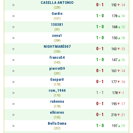
CASELLA ANTONIO
0 - 1
192
-14
(229)
Gardis
1 - 0
178
14
(131)
130381
1 - 0
168
10
(39)
zena1
1 - 0
150
18
(204)
NIGHTMARÉ007
0 - 1
163
-13
(226)
franco54
1 - 0
147
16
(145)
pierrot59
0 - 1
161
-14
(201)
Gaspar0
0 - 1
177
-16
(178)
rsm_1944
1 - 1
178
-1
(170)
rubenna
0 - 1
195
-17
(178)
elkiores
0 - 1
216
-21
(105)
Bella Dama
1 - 0
197
19
(257)