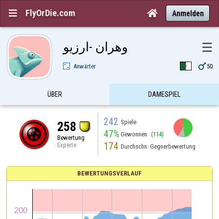
FlyOrDie.com


Anmelden
وهران -ارزيو
☰

Anwärter
50
ÜBER
DAMESPIEL
242
Spiele
258
47%
Gewonnen
(114)
Bewertung
174
Experte
Durchschn. Gegnerbewertung
BEWERTUNGSVERLAUF