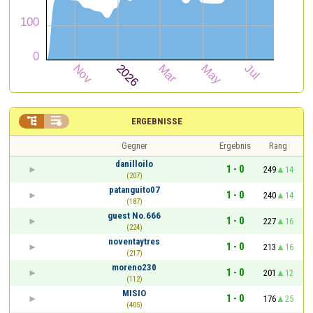


ERGEBNISSE
Gegner
Ergebnis
Rang
danilloilo
1 - 0
249
14
(207)
patanguito07
1 - 0
240
14
(187)
guest No.666
1 - 0
227
16
(224)
noventaytres
1 - 0
213
16
(217)
moreno230
1 - 0
201
12
(112)
MISIO
1 - 0
176
25
(405)