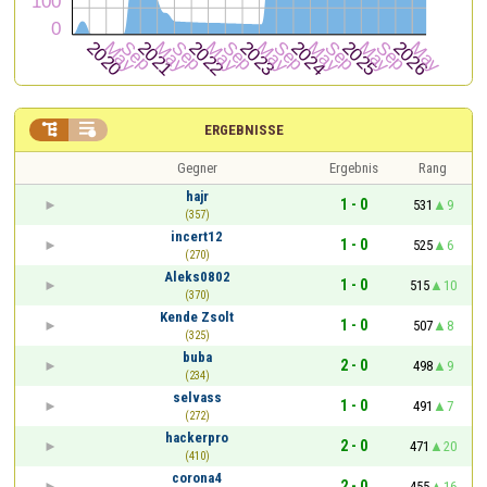


ERGEBNISSE
Gegner
Ergebnis
Rang
hajr
1 - 0
531
9
(357)
incert12
1 - 0
525
6
(270)
Aleks0802
1 - 0
515
10
(370)
Kende Zsolt
1 - 0
507
8
(325)
buba
2 - 0
498
9
(234)
selvass
1 - 0
491
7
(272)
hackerpro
2 - 0
471
20
(410)
corona4
2 - 0
455
16