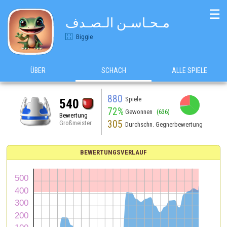
☰
مـحـاسـن الـصـدف
Biggie
ÜBER
SCHACH
ALLE SPIELE
880
Spiele
540
72%
Gewonnen
(636)
Bewertung
305
Großmeister
Durchschn. Gegnerbewertung
BEWERTUNGSVERLAUF