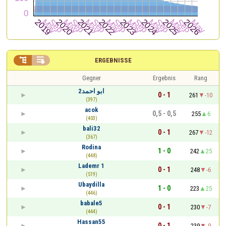


ERGEBNISSE
Gegner
Ergebnis
Rang
ابو احمد2
0 - 1
261
-10
(397)
acok
0,5 - 0,5
255
6
(403)
bali32
0 - 1
267
-12
(367)
Rodina
1 - 0
242
25
(448)
Lademr 1
0 - 1
248
-6
(519)
Ubaydilla
1 - 0
223
25
(446)
babale5
0 - 1
230
-7
(444)
Hassan55
0 - 1
239
-9