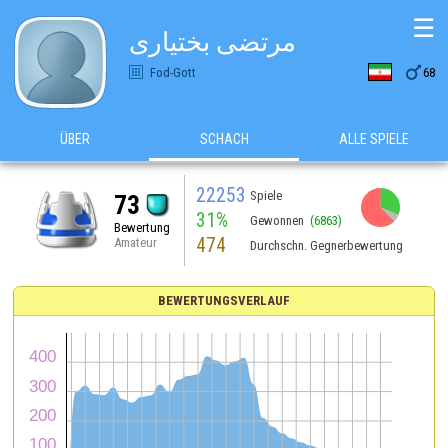
☰
مرتضی بختیاری

Fod-Gott
68
ÜBER
SCHACH
ALLE SPIELE
22253
Spiele
73
31%
Gewonnen
(6863)
Bewertung
474
Amateur
Durchschn. Gegnerbewertung
BEWERTUNGSVERLAUF