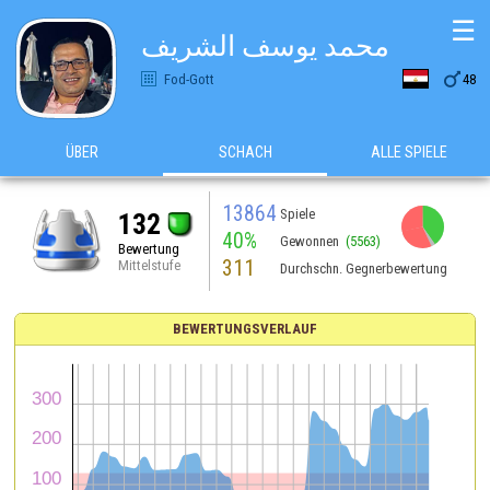
☰
محمد يوسف الشريف

Fod-Gott
48
ÜBER
SCHACH
ALLE SPIELE
13864
Spiele
132
40%
Gewonnen
(5563)
Bewertung
311
Mittelstufe
Durchschn. Gegnerbewertung
BEWERTUNGSVERLAUF