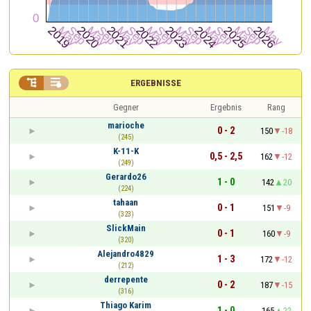


ERGEBNISSE
Gegner
Ergebnis
Rang
marioche
0 - 2
150
-18
(245)
K-11-K
0,5 - 2,5
162
-12
(249)
Gerardo26
1 - 0
142
20
(224)
tahaan
0 - 1
151
-9
(323)
SlickMain
0 - 1
160
-9
(320)
Alejandro4829
1 - 3
172
-12
(212)
derrepente
0 - 2
187
-15
(316)
Thiago Karim
1 - 0
165
22