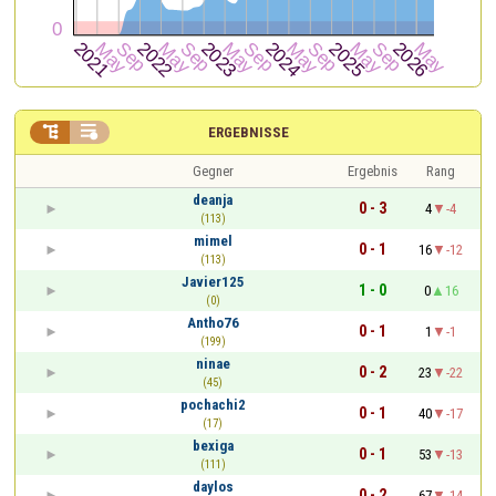


ERGEBNISSE
Gegner
Ergebnis
Rang
deanja
0 - 3
4
-4
(113)
mimel
0 - 1
16
-12
(113)
Javier125
1 - 0
0
16
(0)
Antho76
0 - 1
1
-1
(199)
ninae
0 - 2
23
-22
(45)
pochachi2
0 - 1
40
-17
(17)
bexiga
0 - 1
53
-13
(111)
daylos
0 - 2
67
-14