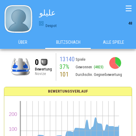
☰
عليلو
48
Despot
ÜBER
BLITZSCHACH
ALLE SPIELE
13140
Spiele
0
37%
Gewonnen
(4823)
Bewertung
101
Novize
Durchschn. Gegnerbewertung
BEWERTUNGSVERLAUF