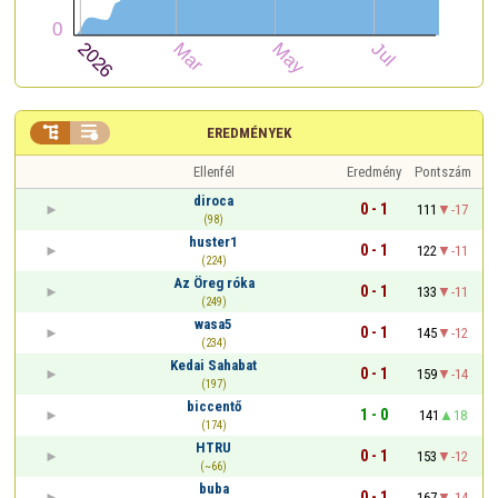


EREDMÉNYEK
Ellenfél
Eredmény
Pontszám
diroca
0 - 1
111
-17
(98)
huster1
0 - 1
122
-11
(224)
Az Öreg róka
0 - 1
133
-11
(249)
wasa5
0 - 1
145
-12
(234)
Kedai Sahabat
0 - 1
159
-14
(197)
biccentő
1 - 0
141
18
(174)
HTRU
0 - 1
153
-12
(~66)
buba
0 - 1
167
-14