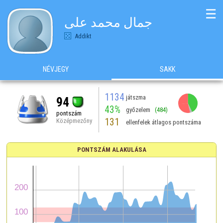
☰
جمال محمد على
Addikt
NÉVJEGY
SAKK
1134
játszma
94
43%
győzelem
(484)
pontszám
131
Középmezőny
ellenfelek átlagos pontszáma
PONTSZÁM ALAKULÁSA