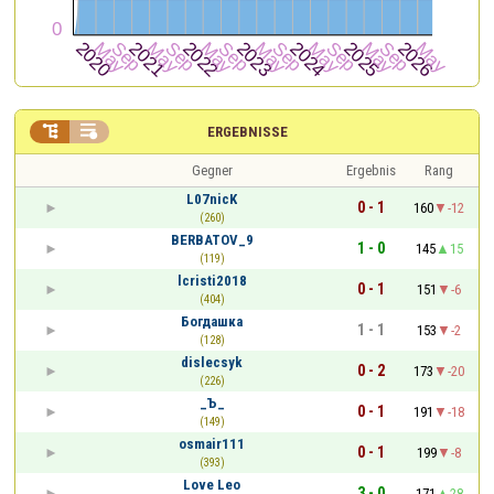


ERGEBNISSE
Gegner
Ergebnis
Rang
L07nicK
0 - 1
160
-12
(260)
BERBATOV_9
1 - 0
145
15
(119)
lcristi2018
0 - 1
151
-6
(404)
Богдашка
1 - 1
153
-2
(128)
dislecsyk
0 - 2
173
-20
(226)
_Ъ_
0 - 1
191
-18
(149)
osmair111
0 - 1
199
-8
(393)
Love Leo
3 - 0
171
28