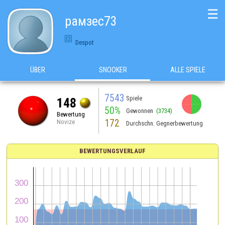
☰
рамзес73
Despot
ÜBER
SNOOKER
ALLE SPIELE
7543
Spiele
148
50%
Gewonnen
(3734)
Bewertung
172
Novize
Durchschn. Gegnerbewertung
BEWERTUNGSVERLAUF