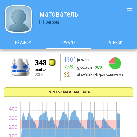
☰
матователь
Despota
NÉVJEGY
PAWN7
JÁTÉKOK
1301
játszma
348
75%
győzelem
(970)
pontszám
321
Szaki
ellenfelek átlagos pontszáma
PONTSZÁM ALAKULÁSA