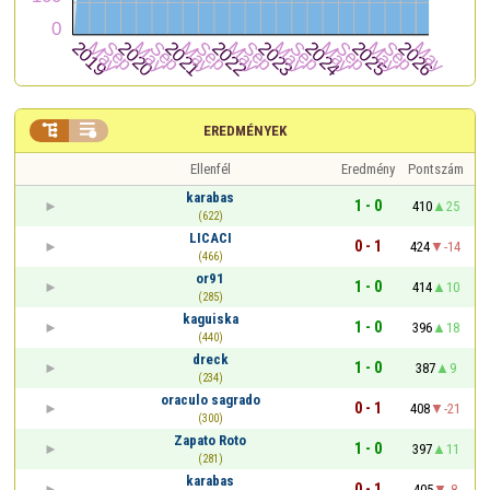


EREDMÉNYEK
Ellenfél
Eredmény
Pontszám
karabas
1 - 0
410
25
(622)
LICACI
0 - 1
424
-14
(466)
or91
1 - 0
414
10
(285)
kaguiska
1 - 0
396
18
(440)
dreck
1 - 0
387
9
(234)
oraculo sagrado
0 - 1
408
-21
(300)
Zapato Roto
1 - 0
397
11
(281)
karabas
0 - 1
405
-8