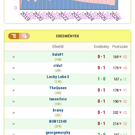


EREDMÉNYEK
Ellenfél
Eredmény
Pontszám
Gala91
0 - 1
169
-12
(168)
clda1
0 - 1
179
-10
(249)
Lucky Luke 5
1 - 0
167
12
(174)
TheQueen
0 - 1
178
-11
(200)
tanosilvio
0 - 1
190
-12
(181)
brainy
0 - 1
202
-12
(201)
BOB12345
0 - 1
214
-12
(214)
georgemurphy
2 - 0
197
17