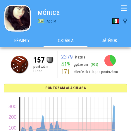
☰
мónιca

Addikt
NÉVJEGY
OSTÁBLA
JÁTÉKOK
2379
játszma
157
41%
győzelem
(965)
pontszám
171
Újonc
ellenfelek átlagos pontszáma
PONTSZÁM ALAKULÁSA