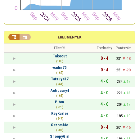


EREDMÉNYEK
Ellenfél
Eredmény
Pontszám
Takeout
0 - 4
231
-18
(185)
wadin70
0 - 4
251
-20
(162)
Tatsuya37
4 - 0
234
17
(263)
Antiquary4
4 - 0
221
13
(164)
Pitou
4 - 0
204
17
(225)
KeyKurler
4 - 0
185
19
(247)
Gazombie
0 - 4
201
-16
(207)
SnoopyGirl
4 - 0
186
15