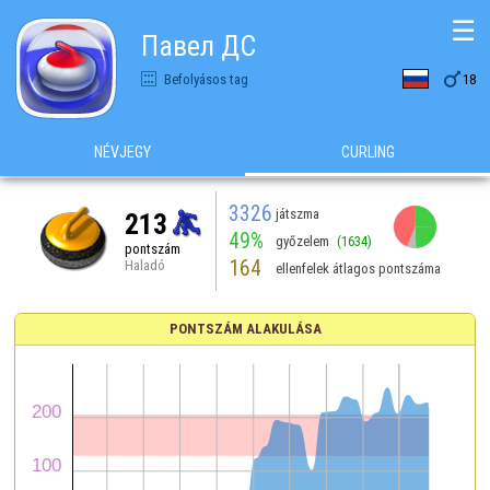
☰
Павел ДС

Befolyásos tag
18
NÉVJEGY
CURLING
3326
játszma
213
49%
győzelem
(1634)
pontszám
164
Haladó
ellenfelek átlagos pontszáma
PONTSZÁM ALAKULÁSA