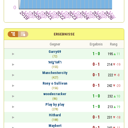


ERGEBNISSE
Gegner
Ergebnis
Rang
Garry69
1 - 0
195
11
(72)
พญาเต่า
0 - 1
214
-19
(155)
Manchestercity
0 - 1
222
-8
(427)
Rony o Sullivan
0 - 1
242
-20
(156)
woodecracker
1 - 0
232
10
(86)
Play by play
1 - 0
213
19
(278)
Hithard
0 - 1
231
-18
(188)
Maybert
0 - 1
242
-11