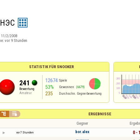
АНЭС
:
11/2/2008
ne:
vor 9 Stunden
STATISTIK FÜR SNOOKER
12674
Spiele
241
53%
Gewonnen
(6679)
Bewertung
235
Amateur
Durchschn. Gegnerbewertung


ERGEBNISSE
Gegner
Ergeb
bor.alex
0 - 
vor 7 Stunden