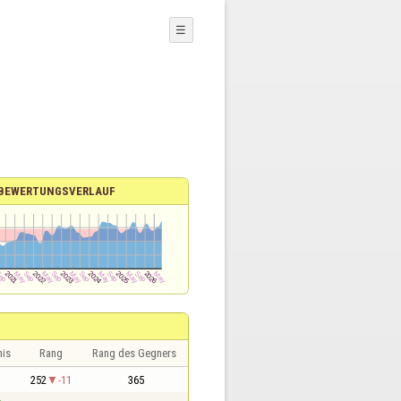
☰
BEWERTUNGSVERLAUF
nis
Rang
Rang des Gegners
1
252
-11
365