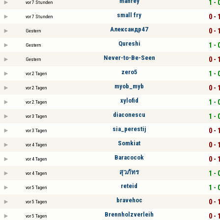
manrey
1 - 
vor 7 Stunden
small fry
0 - 
vor 7 Stunden
Александр47
0 - 
Gestern
Qureshi
1 - 
Gestern
Never-to-Be-Seen
0 - 
Gestern
zero5
1 - 
vor 2 Tagen
myob_myb
0 - 
vor 2 Tagen
xylofid
1 - 
vor 2 Tagen
diaconescu
1 - 
vor 3 Tagen
sia_perestij
0 - 
vor 3 Tagen
Somkiat
0 - 
vor 4 Tagen
Baracocok
0 - 
vor 4 Tagen
สุวภัทร
1 - 
vor 4 Tagen
reteid
1 - 
vor 5 Tagen
bravehoc
0 - 
vor 5 Tagen
Brennholzverleih
0 - 
vor 5 Tagen