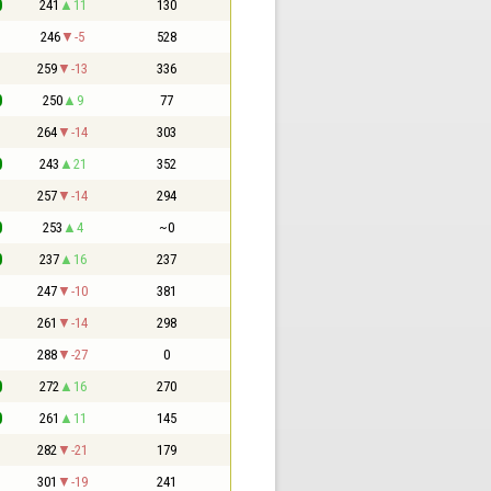
0
241
11
130
1
246
-5
528
1
259
-13
336
0
250
9
77
1
264
-14
303
0
243
21
352
1
257
-14
294
0
253
4
~0
0
237
16
237
1
247
-10
381
1
261
-14
298
1
288
-27
0
0
272
16
270
0
261
11
145
1
282
-21
179
1
301
-19
241