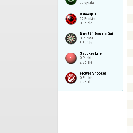
22 Spiele
Damespiel

27 Punkte

8 Spiele
Dart 501 Double Out

0 Punkte

3 Spiele
Snooker Lite

0 Punkte

2 Spiele
Flower Snooker

0 Punkte

1 Spiel