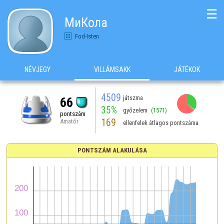
☰
МиКола
Fod-Isten
NÉVJEGY
VILLÁMSAKK
JÁTÉKOK
4509
játszma
66
35%
győzelem
(1571)
pontszám
169
Amatőr
ellenfelek átlagos pontszáma
PONTSZÁM ALAKULÁSA