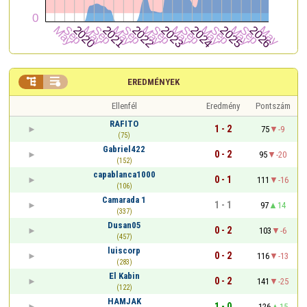


EREDMÉNYEK
Ellenfél
Eredmény
Pontszám
RAFITO
1 - 2
75
-9
(75)
Gabriel422
0 - 2
95
-20
(152)
capablanca1000
0 - 1
111
-16
(106)
Camarada 1
1 - 1
97
14
(337)
Dusan05
0 - 2
103
-6
(457)
luiscorp
0 - 2
116
-13
(283)
El Kabin
0 - 2
141
-25
(122)
HAMJAK
1 - 0
126
15