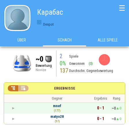
☰
Карабас
Despot
ÜBER
SCHACH
ALLE SPIELE
2
Spiele
~0
0%
Gewonnen
(0)
Bewertung
137
Novize
Durchschn. Gegnerbewertung


ERGEBNISSE
Gegner
Ergebnis
Rang
mnef
0 - 1
~0
0
(177)
matyo28
0 - 1
~0
0
(97)