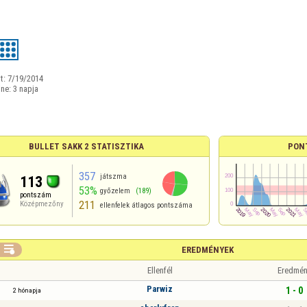
t:
7/19/2014
ine:
3 napja
BULLET SAKK 2 STATISZTIKA
PON
357
játszma
113
53%
győzelem
(189)
pontszám
211
Középmezőny
ellenfelek átlagos pontszáma

EREDMÉNYEK
Ellenfél
Eredmén
Parwiz
1 - 0
2 hónapja