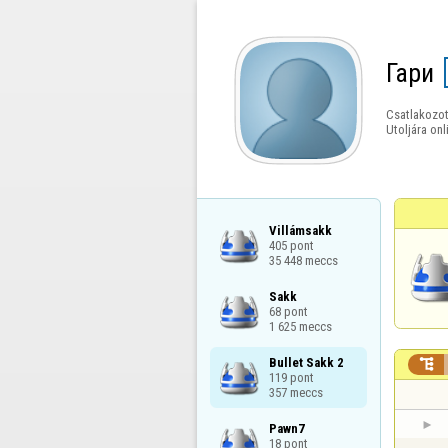
Гари
Csatlakozot
Utoljára onl
Villámsakk

405 pont

35 448 meccs
Sakk

68 pont

1 625 meccs
Bullet Sakk 2


119 pont

357 meccs
Pawn7

18 pont
