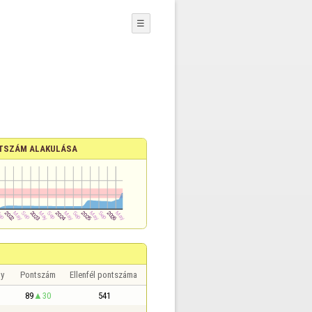
☰
TSZÁM ALAKULÁSA
y
Pontszám
Ellenfél pontszáma
89
30
541