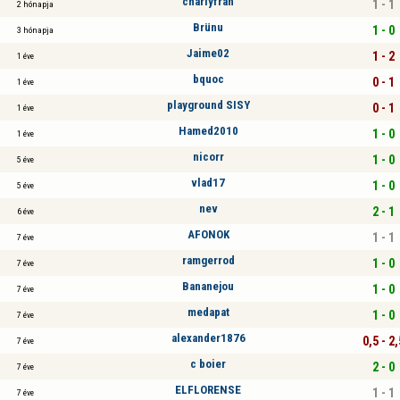
charlyfran
1 - 1
2 hónapja
Brünu
1 - 0
3 hónapja
Jaime02
1 - 2
1 éve
bquoc
0 - 1
1 éve
playground SISY
0 - 1
1 éve
Hamed2010
1 - 0
1 éve
nicorr
1 - 0
5 éve
vlad17
1 - 0
5 éve
nev
2 - 1
6 éve
AFONOK
1 - 1
7 éve
ramgerrod
1 - 0
7 éve
Bananejou
1 - 0
7 éve
medapat
1 - 0
7 éve
alexander1876
0,5 - 2,
7 éve
c boier
2 - 0
7 éve
ELFLORENSE
1 - 1
7 éve