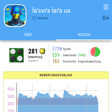
☰
Їв'єнґа Ївґа ua

Süchtler
55
ÜBER
REVERSI
3738
Spiele
281
53%
Gewonnen
(1992)
Bewertung
183
Experte
Durchschn. Gegnerbewertung
BEWERTUNGSVERLAUF