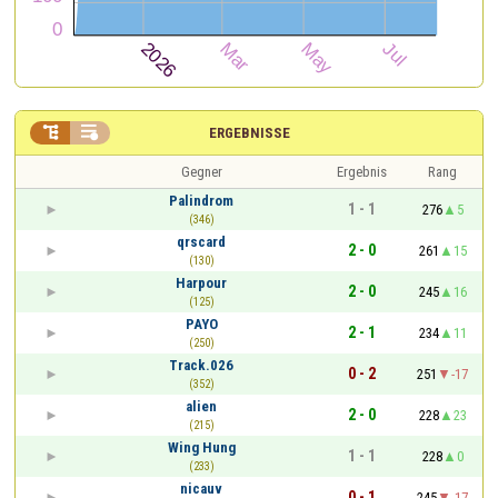


ERGEBNISSE
Gegner
Ergebnis
Rang
Palindrom
1 - 1
276
5
(346)
qrscard
2 - 0
261
15
(130)
Harpour
2 - 0
245
16
(125)
PAYO
2 - 1
234
11
(250)
Track.026
0 - 2
251
-17
(352)
alien
2 - 0
228
23
(215)
Wing Hung
1 - 1
228
0
(233)
nicauv
0 - 1
245
-17