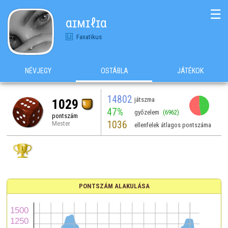
☰
αɪмɪℓɪα
Fanatikus
NÉVJEGY
OSTÁBLA
JÁTÉKOK
14802
játszma
1029
47%
győzelem
(6962)
pontszám
1036
Mester
ellenfelek átlagos pontszáma
PONTSZÁM ALAKULÁSA