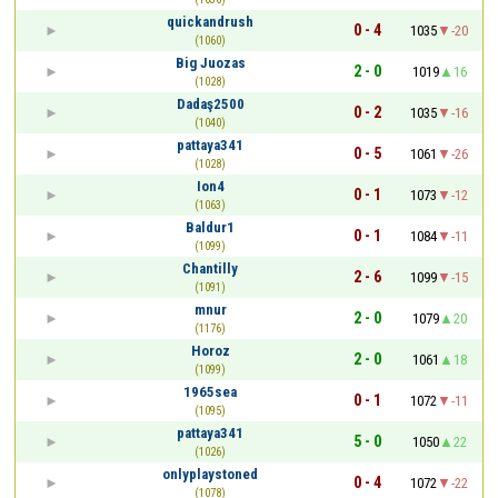
quickandrush
0 - 4
1035
-20
(1060)
Big Juozas
2 - 0
1019
16
(1028)
Dadaş2500
0 - 2
1035
-16
(1040)
pattaya341
0 - 5
1061
-26
(1028)
Ion4
0 - 1
1073
-12
(1063)
Baldur1
0 - 1
1084
-11
(1099)
Chantilly
2 - 6
1099
-15
(1091)
mnur
2 - 0
1079
20
(1176)
Horoz
2 - 0
1061
18
(1099)
1965sea
0 - 1
1072
-11
(1095)
pattaya341
5 - 0
1050
22
(1026)
onlyplaystoned
0 - 4
1072
-22
(1078)