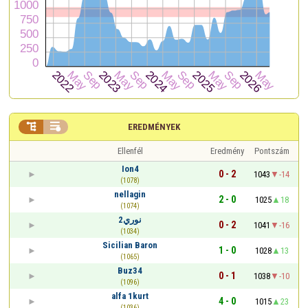


EREDMÉNYEK
Ellenfél
Eredmény
Pontszám
Ion4
0 - 2
1043
-14
(1078)
nellagin
2 - 0
1025
18
(1074)
نوري2
0 - 2
1041
-16
(1034)
Sicilian Baron
1 - 0
1028
13
(1065)
Buz34
0 - 1
1038
-10
(1096)
alfa 1kurt
4 - 0
1015
23
(1036)