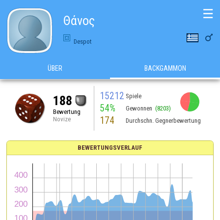
☰
Θάνος

Despot
ÜBER
BACKGAMMON
15212
Spiele
188
54%
Gewonnen
(8203)
Bewertung
174
Novize
Durchschn. Gegnerbewertung
BEWERTUNGSVERLAUF