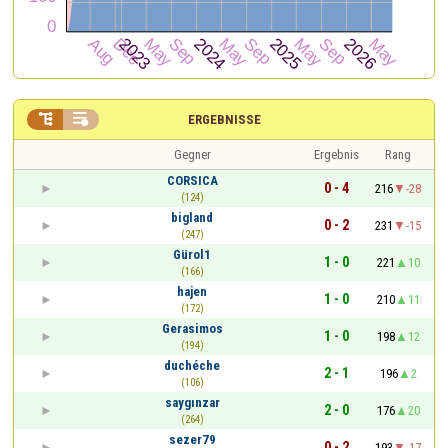


ERGEBNISSE
Gegner
Ergebnis
Rang
CORSICA
0 - 4
216
-28
(124)
bigland
0 - 2
231
-15
(247)
Gürol1
1 - 0
221
10
(166)
hajen
1 - 0
210
11
(172)
Gerasimos
1 - 0
198
12
(194)
duchéche
2 - 1
196
2
(106)
saygınzar
2 - 0
176
20
(264)
sezer79
0 - 2
193
-17