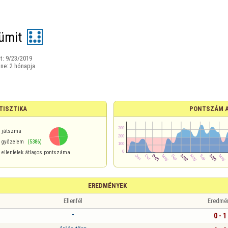
ümit
t:
9/23/2019
ine:
2 hónapja
TISZTIKA
PONTSZÁM 
játszma
győzelem
(5386)
ellenfelek átlagos pontszáma
EREDMÉNYEK
Ellenfél
Eredmé
-
0 - 1