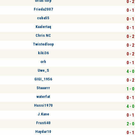
óriás törp
0 - 2
Frieda2007
0 - 1
cuba55
0 - 1
Kaalertaq
0 - 1
Chris NC
0 - 2
Twistedloop
0 - 2
kiki36
0 - 2
orh
0 - 1
Uwe_S
4 - 0
GIGI_1956
0 - 2
Staaarrr
1 - 0
waterfat
0 - 1
Hussi1970
4 - 0
J.Kane
0 - 1
Frusti40
2 - 0
Haydar10
0 - 1