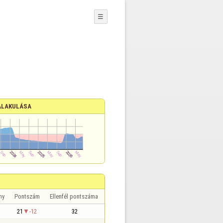
☰
ALAKULÁSA
ny
Pontszám
Ellenfél pontszáma
21
-12
32