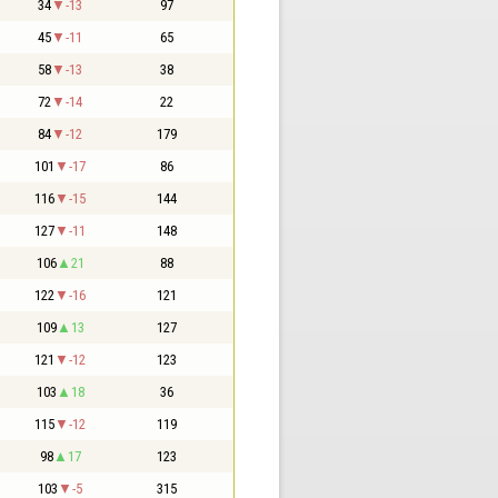
34
-13
97
45
-11
65
58
-13
38
72
-14
22
84
-12
179
101
-17
86
116
-15
144
127
-11
148
106
21
88
122
-16
121
109
13
127
121
-12
123
103
18
36
115
-12
119
98
17
123
103
-5
315