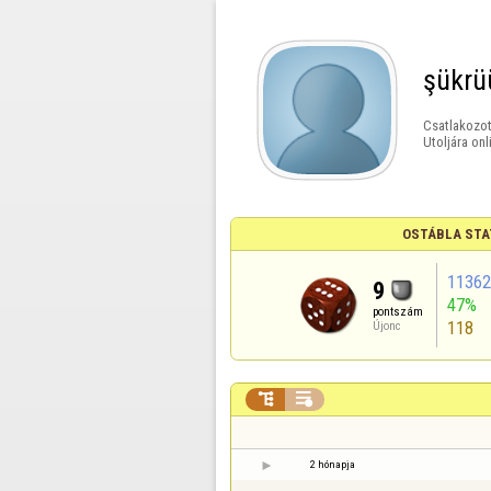
şükrü
Csatlakozot
Utoljára onl
OSTÁBLA STA
11362
9
47%
pontszám
118
Újonc


2 hónapja