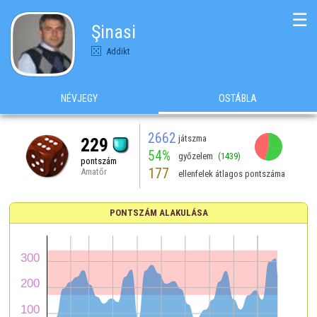
☰
Şinasi
Addikt
NÉVJEGY
OSTÁBLA
2662
játszma
229
54%
győzelem
(1439)
pontszám
177
Amatőr
ellenfelek átlagos pontszáma
PONTSZÁM ALAKULÁSA