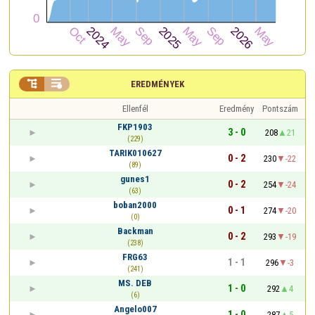


EREDMÉNYEK
Ellenfél
Eredmény
Pontszám
FKP1903
3 - 0
208
21
(229)
TARIK010627
0 - 2
230
-22
(89)
gunes1
0 - 2
254
-24
(63)
boban2000
0 - 1
274
-20
(0)
Backman
0 - 2
293
-19
(238)
FRG63
1 - 1
296
-3
(241)
MS. DEB
1 - 0
292
4
(6)
Angelo007
1 - 0
287
5