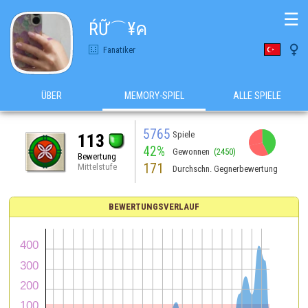
☰
ŔỮ⌒¥ค

Fanatiker
ÜBER
MEMORY-SPIEL
ALLE SPIELE
5765
Spiele
113
42%
Gewonnen
(2450)
Bewertung
171
Mittelstufe
Durchschn. Gegnerbewertung
BEWERTUNGSVERLAUF