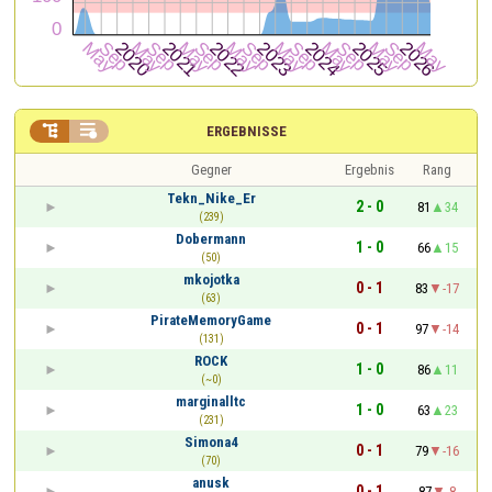


ERGEBNISSE
Gegner
Ergebnis
Rang
Tekn_Nike_Er
2 - 0
81
34
(239)
Dobermann
1 - 0
66
15
(50)
mkojotka
0 - 1
83
-17
(63)
PirateMemoryGame
0 - 1
97
-14
(131)
ROCK
1 - 0
86
11
(~0)
marginalltc
1 - 0
63
23
(231)
Simona4
0 - 1
79
-16
(70)
anusk
0 - 1
87
-8