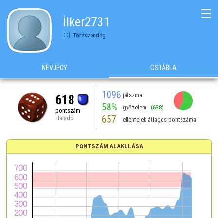
☰
İlker2731
Törzsvendég
NÉVJEGY
OSTÁBLA
1096
játszma
618
58%
győzelem
(638)
pontszám
657
Haladó
ellenfelek átlagos pontszáma
PONTSZÁM ALAKULÁSA