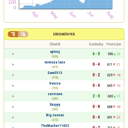


EREDMÉNYEK
Ellenfél
Eredmény
Pontszám
aptosj
6 - 0
590
28
(626)
mimoza.lazo
0 - 4
611
-21
(619)
Sam5513
0 - 2
629
-18
(578)
Venice
0 - 4
645
-16
(735)
cervione
2 - 0
630
15
(609)
Xxxyyy
0 - 8
668
-38
(545)
Big Juozas
0 - 4
691
-23
(672)
TheMasher11652
0 - 2
712
-21