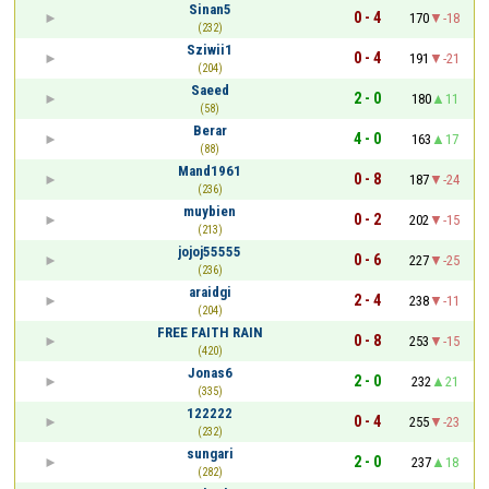
Sinan5
0 - 4
170
-18
(232)
Sziwii1
0 - 4
191
-21
(204)
Saeed
2 - 0
180
11
(58)
Berar
4 - 0
163
17
(88)
Mand1961
0 - 8
187
-24
(236)
muybien
0 - 2
202
-15
(213)
jojoj55555
0 - 6
227
-25
(236)
araidgi
2 - 4
238
-11
(204)
FREE FAITH RAIN
0 - 8
253
-15
(420)
Jonas6
2 - 0
232
21
(335)
122222
0 - 4
255
-23
(232)
sungari
2 - 0
237
18
(282)