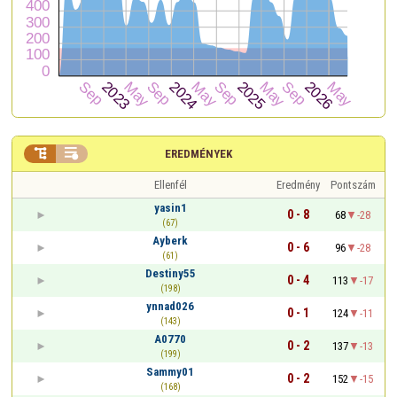


EREDMÉNYEK
Ellenfél
Eredmény
Pontszám
yasin1
0 - 8
68
-28
(67)
Ayberk
0 - 6
96
-28
(61)
Destiny55
0 - 4
113
-17
(198)
ynnad026
0 - 1
124
-11
(143)
A0770
0 - 2
137
-13
(199)
Sammy01
0 - 2
152
-15
(168)