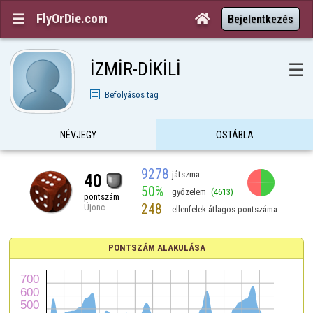
FlyOrDie.com


Bejelentkezés
İZMİR-DİKİLİ
☰
Befolyásos tag
NÉVJEGY
OSTÁBLA
9278
játszma
40
50%
győzelem
(4613)
pontszám
248
Újonc
ellenfelek átlagos pontszáma
PONTSZÁM ALAKULÁSA