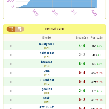


EREDMÉNYEK
Ellenfél
Eredmény
Pontszám
musty2308
4 - 0
466
27
(539)
balthazzar
2 - 2
465
1
(479)
brave44
8 - 0
439
26
(414)
ZCK
0 - 4
464
-25
(417)
BlueGhost
0 - 4
489
-25
(446)
geolion
2 - 0
472
17
(500)
saski
0 - 2
487
-15
(509)
☣V1RUS☣
0 - 4
512
-25