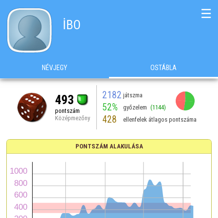
☰
İBO
NÉVJEGY
OSTÁBLA
2182
játszma
493
52%
győzelem
(1144)
pontszám
428
Középmezőny
ellenfelek átlagos pontszáma
PONTSZÁM ALAKULÁSA