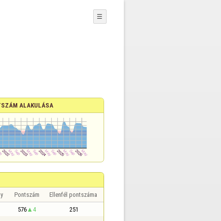
☰
SZÁM ALAKULÁSA
y
Pontszám
Ellenfél pontszáma
576
4
251