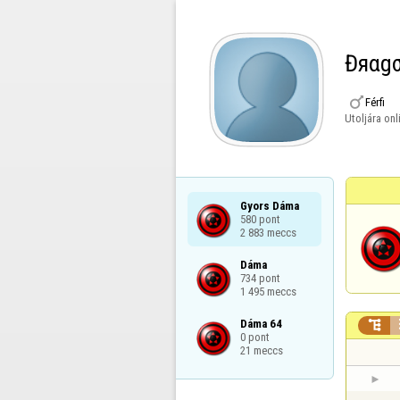
Đяαgσ

Férfi
Utoljára onl
Gyors Dáma

580 pont

2 883 meccs
Dáma

734 pont

1 495 meccs
Dáma 64


0 pont

21 meccs