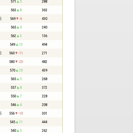
571
5
288
563
8
363
5
569
-6
430
565
4
240
562
3
136
549
13
494
5
560
-11
271
580
-20
482
570
10
439
565
5
268
557
8
372
550
7
228
546
4
208
5
556
-10
301
545
11
444
540
5
262