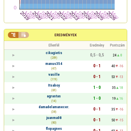


EREDMÉNYEK
Ellenfél
Eredmény
Pontszám
cikagietis
0,5 - 0,5
24
8
(209)
manus354
0 - 1
40
-16
(47)
vasille
0 - 1
53
-13
(119)
Itsaboy
1 - 0
35
18
(69)
agrastas
1 - 0
19
16
(14)
damadelamanecer.
0 - 1
35
-16
(38)
juanma08
0 - 1
50
-15
(80)
flopagnes
0 - 1
63
-13