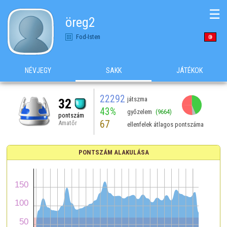
☰
öreg2
Fod-Isten
NÉVJEGY
SAKK
JÁTÉKOK
22292
játszma
32
43%
győzelem
(9664)
pontszám
67
Amatőr
ellenfelek átlagos pontszáma
PONTSZÁM ALAKULÁSA