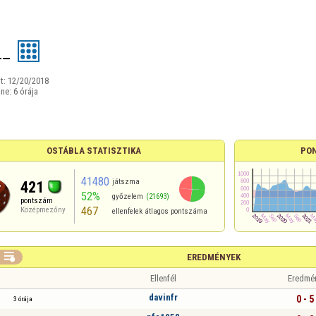
__
t:
12/20/2018
ine:
6 órája
OSTÁBLA STATISZTIKA
PO
41480
játszma
421
52%
győzelem
(21693)
pontszám
467
Középmezőny
ellenfelek átlagos pontszáma

EREDMÉNYEK
Ellenfél
Eredmé
davinfr
0 - 5
3 órája