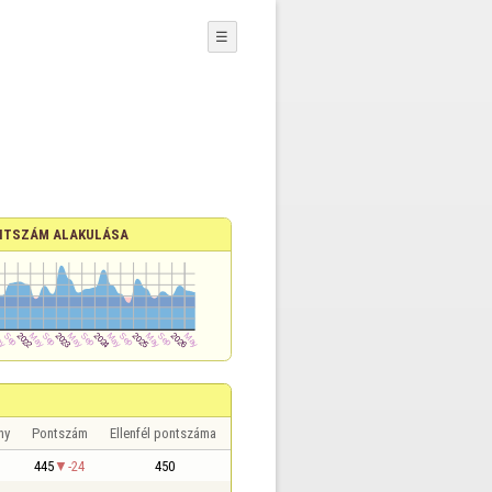
☰
NTSZÁM ALAKULÁSA
ny
Pontszám
Ellenfél pontszáma
445
-24
450