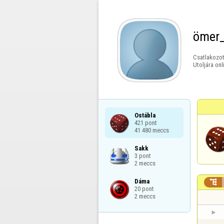
ömer
Csatlakozot
Utoljára onl
Ostábla

421 pont

41 480 meccs
Sakk

3 pont

2 meccs
Dáma


20 pont

2 meccs