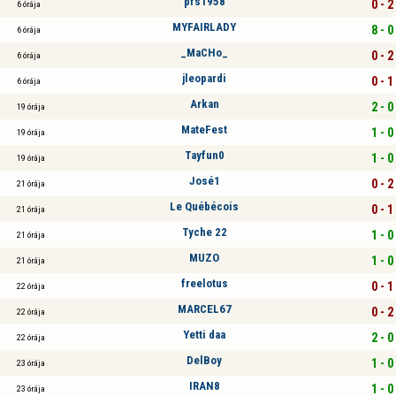
pfs1958
0 - 2
6 órája
MYFAIRLADY
8 - 0
6 órája
_MaCHo_
0 - 2
6 órája
jleopardi
0 - 1
6 órája
Arkan
2 - 0
19 órája
MateFest
1 - 0
19 órája
Tayfun0
1 - 0
19 órája
José1
0 - 2
21 órája
Le Québécois
0 - 1
21 órája
Tyche 22
1 - 0
21 órája
MUZO
1 - 0
21 órája
freelotus
0 - 1
22 órája
MARCEL67
0 - 2
22 órája
Yetti daa
2 - 0
22 órája
DelBoy
1 - 0
23 órája
IRAN8
1 - 0
23 órája