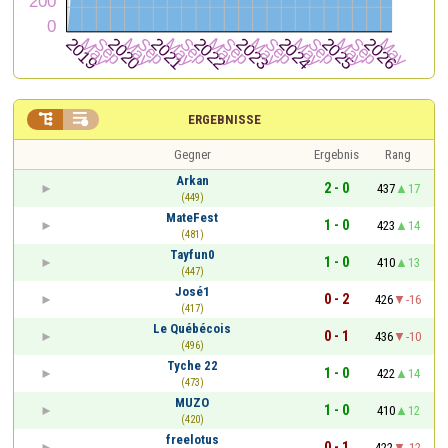


ERGEBNISSE
Gegner
Ergebnis
Rang
Arkan
2 - 0
437
17
(449)
MateFest
1 - 0
423
14
(481)
Tayfun0
1 - 0
410
13
(447)
José1
0 - 2
426
-16
(417)
Le Québécois
0 - 1
436
-10
(496)
Tyche 22
1 - 0
422
14
(473)
MUZO
1 - 0
410
12
(420)
freelotus
0 - 1
422
-12