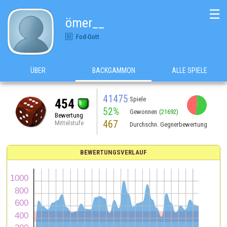
☰
ömer__
Fod-Gott
ÜBER
BACKGAMMON
ALLE SPIELE
41475
Spiele
454
52%
Gewonnen
(21692)
Bewertung
467
Mittelstufe
Durchschn. Gegnerbewertung
BEWERTUNGSVERLAUF