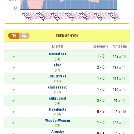


EREDMÉNYEK
Ellenfél
Eredmény
Pontszám
Mustafa34
1 - 0
148
10
(94)
Elvo
2 - 0
137
11
(27)
JSCO1971
1 - 0
124
13
(146)
klarissza75
1 - 0
110
14
(177)
şükrüümit
2 - 0
97
13
(34)
Hayabusta
0 - 2
113
-16
(104)
WonderWoman
1 - 0
102
11
(73)
Alinsky
0 - 1
113
-11