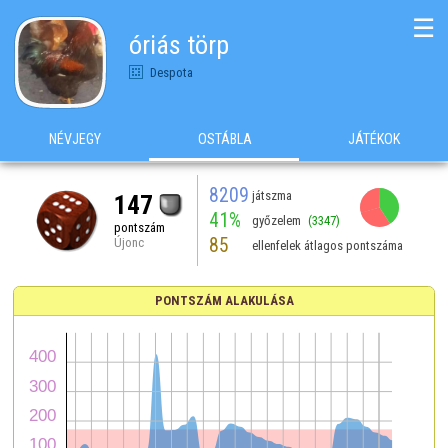
☰
óriás törp
Despota
NÉVJEGY
OSTÁBLA
JÁTÉKOK
8209
játszma
147
41%
győzelem
(3347)
pontszám
85
Újonc
ellenfelek átlagos pontszáma
PONTSZÁM ALAKULÁSA