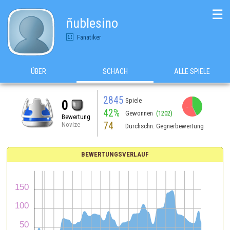
☰
ñublesino
Fanatiker
ÜBER
SCHACH
ALLE SPIELE
2845
Spiele
0
42%
Gewonnen
(1202)
Bewertung
74
Novize
Durchschn. Gegnerbewertung
BEWERTUNGSVERLAUF