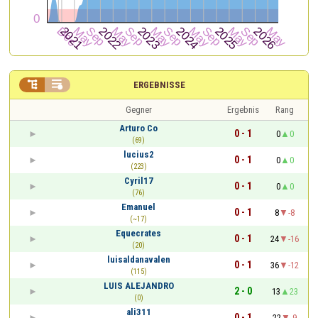


ERGEBNISSE
Gegner
Ergebnis
Rang
Arturo Co
0 - 1
0
0
(69)
lucius2
0 - 1
0
0
(223)
Cyril17
0 - 1
0
0
(76)
Emanuel
0 - 1
8
-8
(~17)
Equecrates
0 - 1
24
-16
(20)
luisaldanavalen
0 - 1
36
-12
(115)
LUIS ALEJANDRO
2 - 0
13
23
(0)
ali311
0 - 1
22
-9