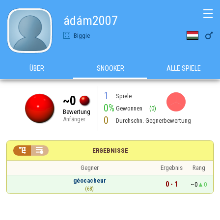
☰
ádám2007

Biggie
ÜBER
SNOOKER
ALLE SPIELE
1
Spiele
~0
0%
Gewonnen
(0)
Bewertung
0
Anfänger
Durchschn. Gegnerbewertung


ERGEBNISSE
Gegner
Ergebnis
Rang
géocacheur
0 - 1
~0
0
(68)