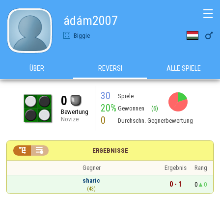
☰
ádám2007

Biggie
ÜBER
REVERSI
ALLE SPIELE
30
Spiele
0
20%
Gewonnen
(6)
Bewertung
0
Novize
Durchschn. Gegnerbewertung


ERGEBNISSE
Gegner
Ergebnis
Rang
sharic
0 - 1
0
0
(43)