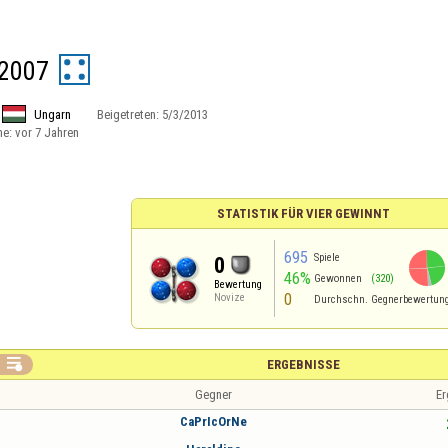
2007
Ungarn
Beigetreten:
5/3/2013
ne:
vor 7 Jahren
STATISTIK FÜR VIER GEWINNT
695
Spiele
0
46%
Gewonnen
(320)
Bewertung
0
Novize
Durchschn. Gegnerbewertun

ERGEBNISSE
Gegner
Er
CaPrIcOrNe